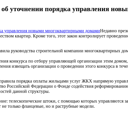
 об уточнении порядка управления но
Недавно през
ством квартир. Кроме того, этот закон контролирует проведен
авила руководства строительной компании многоквартирных дом
дения конкурса по отбору управляющей организации этим домом,
вления извещать организации о проведении этого конкурса в те
ся правила порядка оплаты жильцами услуг ЖКХ напрямую упра
ьство Российской Федерации о Фонде содействия реформирован
остей данной структуры.
ание: телескопические штоки, с помощью которых управляются за
 не только фланцевые, но и раструбные модели.