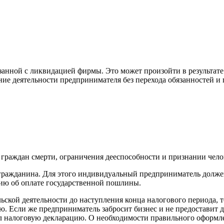
анной с ликвидацией фирмы. Это может произойти в результате 
ие деятельности предпринимателя без перехода обязанностей и
и граждан смерти, ограничения дееспособности и признании чел
ражданина. Для этого индивидуальный предприниматель должен
ию об оплате государственной пошлины.
кой деятельности до наступления конца налогового периода, то
. Если же предприниматель забросит бизнес и не предоставит д
авил налоговую декларацию. О необходимости правильного офор