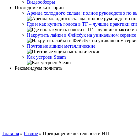
Видеообзоры
Последние в категории
Аренда холодного склада: полное руководство по 
Где и как купить голоса в ТГ – лучшие практики с
Накрутить лайки в Фейсбук на уникальном сервисе
Почтовые ящики металлические
Как устроен Steam
Рекомендуем почитать
Главная
»
Разное
»
Прекращение деятельности ИП