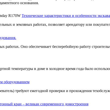
даментного основания.
Технические характеристики и особенности экска
льных и земляных работах, позволяет арендатору или покупате
удования.
ых работах. Оно обеспечивает бесперебойную работу строительн
тной температуры в доме в холодное время года было использо
ым оборудованием
реватель) требуют ежегодной проверки и прохождения техобслу
-тонный кран – великан современного домостроения