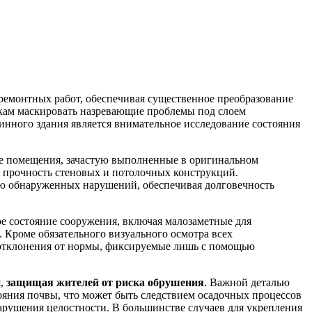
ремонтных работ, обеспечивая существенное преобразование
икам маскировать назревающие проблемы под слоем
нного здания является внимательное исследование состояния
ые помещения, зачастую выполненные в оригинальном
а прочность стеновых и потолочных конструкций.
ию обнаруженных нарушений, обеспечивая долговечность
е состояние сооружения, включая малозаметные для
 Кроме обязательного визуального осмотра всех
 отклонения от нормы, фиксируемые лишь с помощью
я,
защищая жителей от риска обрушения
. Важной деталью
яния почвы, что может быть следствием осадочных процессов
арушения целостности. В большинстве случаев для укрепления