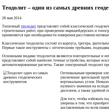
Теодолит – один из самых древних геод
28 мая 2014
Типичный
теодолит
представляет собой классический геодези
строительных работ, при проведении маркшейдерских и топог
применяется при необходимости измерения расстояния нитяны
Классические теодолиты состоят из корпуса, трегера, зрительн
Первые такие инструменты с оптическими трубками, подходящи
Основными видами теодолитов являются повторительные и неп
представляют собой наиболее точные устройства, которые иск
автоматизированные расчеты. Также электронный теодолит при
Оптимальным примером элек
увеличение зрительной труб
вертикальных углов. Немало
нулевого значения на исход
дисплеем, а также удобной п
Для того, чтобы избежать п
уверены в том, что приобре
доставленным по всем прав