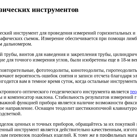
езических инструментов
ческий инструмент для проведения измерений горизонтальных и
рафических съемок. Измерение обеспечивается при помощи лим
м дальномером.
ой трубы, винтов для наведения и закрепления трубы, цилиндрич
е для точного измерения углов, были изобретены еще в 18-м ве
овторительные, фототеодолиты, кинотеодолиты, гиротеодолиты
лючают вероятность ошибок снятия и записи отсчета благодаря 
годится вам в темное время суток, когда остальные инструмен
тронного оптического геодезического инструмента является
те
ы и компенсатор наклона. Стабильность результатов измерений 
важной функцией прибора является наличие возможности фиксир
ное направление. Оснащен теодолит шестикнопочной клавиатуро
одсветкой.
одделок ценных и точных приборов, обращайтесь за их покупкой 
тенный инструмент является действительно качественным, изго
илам перевозок подобных изделий. К тому же в профильных ма