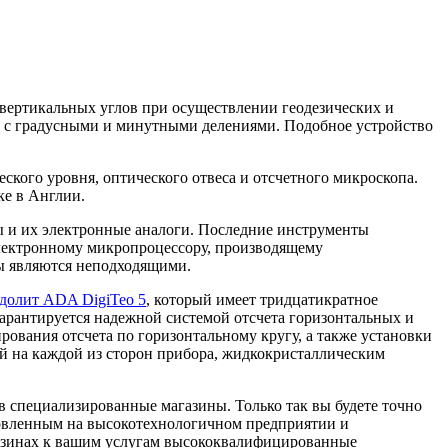
 вертикальных углов при осуществлении геодезических и
б с градусными и минутными делениями. Подобное устройство
еского уровня, оптического отвеса и отсчетного микроскопа.
ке в Англии.
 и их электронные аналоги. Последние инструменты
электронному микропроцессору, производящему
ты являются неподходящими.
одолит ADA DigiTeo 5
, который имеет тридцатикратное
гарантируется надежной системой отсчета горизонтальных и
ования отсчета по горизонтальному кругу, а также установки
й на каждой из сторон прибора, жидкокристаллическим
в специализированные магазины. Только так вы будете точно
товленным на высокотехнологичном предприятии и
газинах к вашим услугам высококвалифицированные