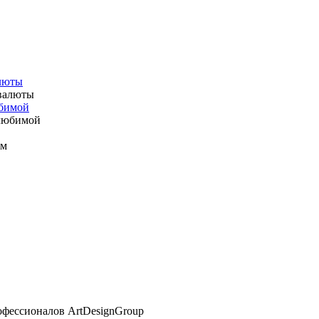
алюты
юбимой
офессионалов ArtDesignGroup