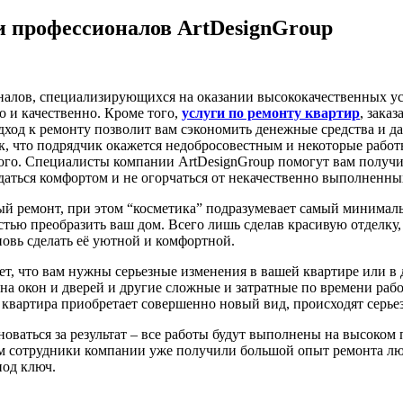
и профессионалов ArtDesignGroup
оналов, специализирующихся на оказании высококачественных 
о и качественно. Кроме того,
услуги по ремонту квартир
, зака
дход к ремонту позволит вам сэкономить денежные средства и д
иск, что подрядчик окажется недобросовестным и некоторые рабо
ного. Специалисты компании ArtDesignGroup помогут вам получ
аться комфортом и не огорчаться от некачественно выполненных
й ремонт, при этом “косметика” подразумевает самый минималь
тью преобразить ваш дом. Всего лишь сделав красивую отделку, 
овь сделать её уютной и комфортной.
ет, что вам нужны серьезные изменения в вашей квартире или в 
на окон и дверей и другие сложные и затратные по времени рабо
» квартира приобретает совершенно новый вид, происходят серье
оваться за результат – все работы будут выполнены на высоко
ём сотрудники компании уже получили большой опыт ремонта л
под ключ.