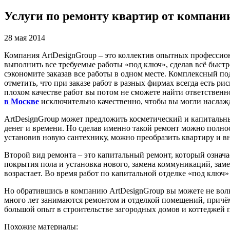
Услуги по ремонту квартир от компани
28 мая 2014
Компания ArtDesignGroup – это коллектив опытных професси
выполнить все требуемые работы «под ключ», сделав всё быстр
сэкономите заказав все работы в одном месте. Комплексный по
отметить, что при заказе работ в разных фирмах всегда есть р
плохом качестве работ вы потом не сможете найти ответствен
в Москве
исключительно качественно, чтобы вы могли наслажд
ArtDesignGroup может предложить косметический и капитальны
денег и времени. Но сделав именно такой ремонт можно полнос
установив новую сантехнику, можно преобразить квартиру и вн
Второй вид ремонта – это капитальный ремонт, который означа
покрытия пола и установка нового, замена коммуникаций, заме
возрастает. Во время работ по капитальной отделке «под ключ
Но обратившись в компанию ArtDesignGroup вы можете не волн
много лет занимаются ремонтом и отделкой помещений, прич
большой опыт в строительстве загородных домов и коттеджей 
Похожие материалы: