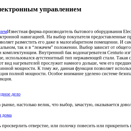
 электронным управлением
Известная фирма-производитель бытового оборудования Elec
ектронной навигацией. На выбор покупателя предоставленные при
воляет разместить его даже в малогабаритном помещении. И сам
альном, так и в “лежачем” положении. Выбор зависит от общего
 и комплектующим. Внутренний бак водонагревателя Centurio из
е, использовался аутстенитный тип нержавеющей стали. Такая с
от вид нагревателей прослужит намного дольше, чем его предше
нной мощности. К тому же, данная функция позволяет использо
кция полной мощности. Особое внимание уделено системе безопас
нкция.
удное дело
ынке, настолько велик, что выбор, зачастую, оказывается довол
я дома
ь просверлить отверстие, или полочку повесить или прикрепить