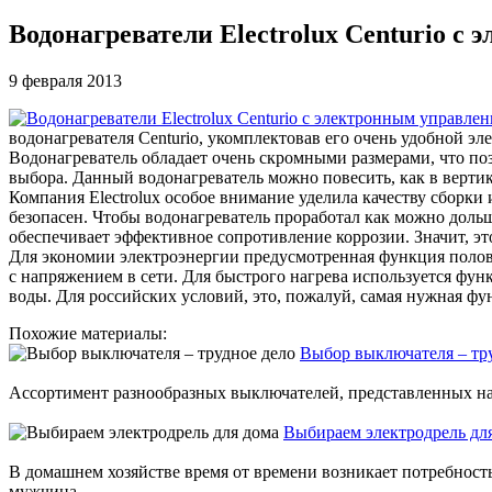
Водонагреватели Electrolux Centurio с
9 февраля 2013
водонагревателя Centurio, укомплектовав его очень удобной эл
Водонагреватель обладает очень скромными размерами, что поз
выбора. Данный водонагреватель можно повесить, как в вертик
Компания Electrolux особое внимание уделила качеству сборки
безопасен. Чтобы водонагреватель проработал как можно дольш
обеспечивает эффективное сопротивление коррозии. Значит, эт
Для экономии электроэнергии предусмотренная функция полови
с напряжением в сети. Для быстрого нагрева используется фун
воды. Для российских условий, это, пожалуй, самая нужная фу
Похожие материалы:
Выбор выключателя – тр
Ассортимент разнообразных выключателей, представленных на р
Выбираем электродрель дл
В домашнем хозяйстве время от времени возникает потребност
мужчина...