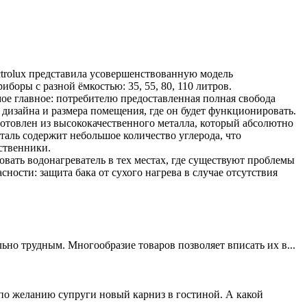
trolux представила усовершенствованную модель
боры с разной ёмкостью: 35, 55, 80, 110 литров.
ое главное: потребителю предоставленная полная свобода
 дизайна и размера помещения, где он будет функционировать.
готовлен из высококачественного металла, который абсолютно
таль содержит небольшое количество углерода, что
ственники.
вать водонагреватель в тех местах, где существуют проблемы
ности: защита бака от сухого нагрева в случае отсутствия
ьно трудным. Многообразие товаров позволяет вписать их в...
 по желанию супруги новый карниз в гостиной. А какой