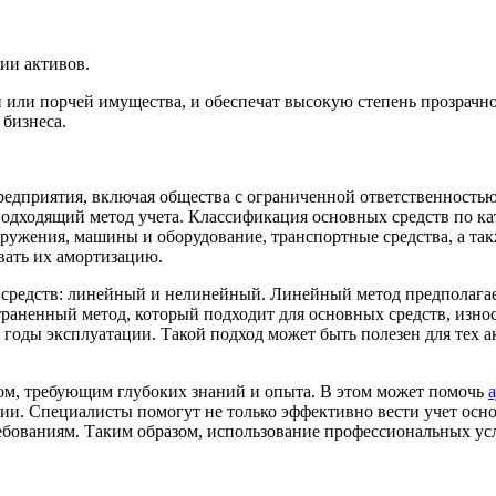
ии активов.
 или порчей имущества, и обеспечат высокую степень прозрачн
бизнеса.
едприятия, включая общества с ограниченной ответственностью
одходящий метод учета. Классификация основных средств по ка
ооружения, машины и оборудование, транспортные средства, а та
вать их амортизацию.
средств: линейный и нелинейный. Линейный метод предполагает
страненный метод, который подходит для основных средств, изн
 годы эксплуатации. Такой подход может быть полезен для тех а
ом, требующим глубоких знаний и опыта. В этом может помочь
ии. Специалисты помогут не только эффективно вести учет осн
ребованиям. Таким образом, использование профессиональных усл