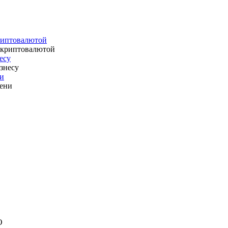
криптовалютой
есу
ни
О