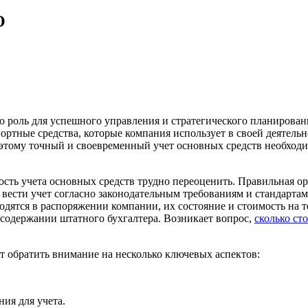
О
ю роль для успешного управления и стратегического планирован
портные средства, которые компания использует в своей деятель
оэтому точный и своевременный учет основных средств необход
сть учета основных средств трудно переоценить. Правильная о
ести учет согласно законодательным требованиям и стандартам,
ходятся в распоряжении компании, их состояние и стоимость на
а содержании штатного бухгалтера. Возникает вопрос,
сколько ст
т обратить внимание на несколько ключевых аспектов:
ия для учета.