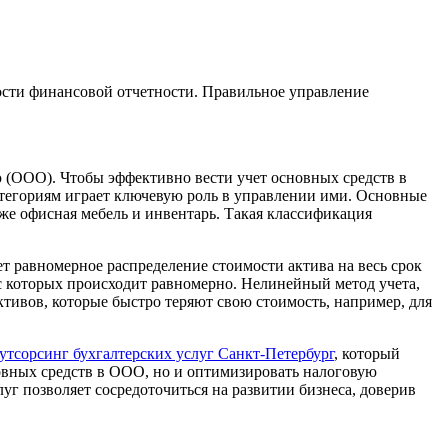
ости финансовой отчетности. Правильное управление
 (ООО). Чтобы эффективно вести учет основных средств в
тегориям играет ключевую роль в управлении ими. Основные
кже офисная мебель и инвентарь. Такая классификация
 равномерное распределение стоимости актива на весь срок
ос которых происходит равномерно. Нелинейный метод учета,
ктивов, которые быстро теряют свою стоимость, например, для
аутсорсинг бухгалтерских услуг Санкт-Петербург
, который
овных средств в ООО, но и оптимизировать налоговую
уг позволяет сосредоточиться на развитии бизнеса, доверив