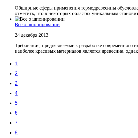
Обширные сферы применения термодревесины обусловлен
отметить, что в некоторых областях уникальным становитс
Все о шпонировании
24 декабря 2013
Требования, предъявляемые к разработке современного и
наиболее красивых материалов является древесина, однако 
1
2
3
4
5
6
7
8