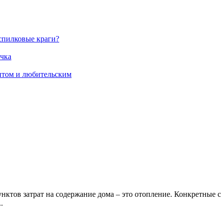
спилковые краги?
ичка
нтом и любительским
ктов затрат на содержание дома – это отопление. Конкретные 
.