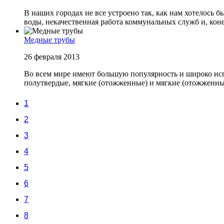
В наших городах не все устроено так, как нам хотелось б
воды, некачественная работа коммунальных служб и, конеч
Медные трубы
26 февраля 2013
Во всем мире имеют большую популярность и широко испо
полутвердые, мягкие (отожженные) и мягкие (отожженные
1
2
3
4
5
6
7
8