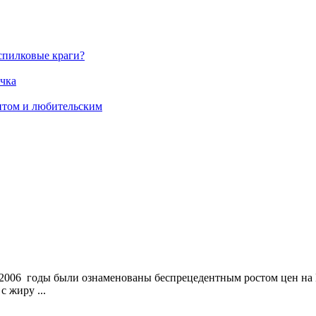
спилковые краги?
ичка
нтом и любительским
 2006 годы были ознаменованы беспрецедентным ростом цен на
с жиру ...