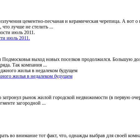
злучения цементно-песчаная и керамическая черепица. А вот о г
что лучше не стелить ...
ти июль 2011.
ти Подмосковья выход новых поселков продолжился. Большую д
яда. Так компания ...
джного жилья в недалеком будущем
затронул рынок жилой городской недвижимости (в первую очеред
менте загородной ...
брать во внимание тот факт, что, однажды выбрав для своей комн